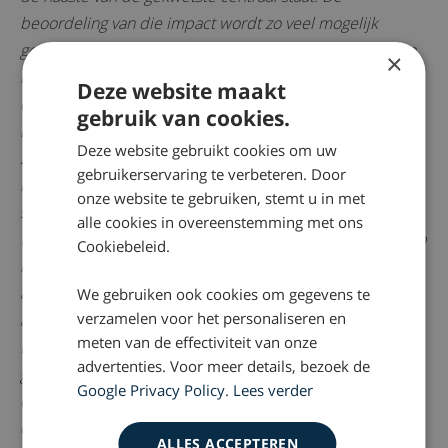
beoordeling van die impact wordt zo veel mogelijk
geobjectiveerd door middel van de aard en omvang van
×
het letsel van de gekwetste. Het leed van de naaste is
Deze website maakt
daarvan een onvermijdelijke afgeleide. De AMA-guides
gebruik van cookies.
kunnen bij de objectivering van het leed behulpzaam
Deze website gebruikt cookies om uw
zijn. Een functiestoornis van de gekwetste wordt aan de
gebruikerservaring te verbeteren. Door
hand hiervan op een objectieve wijze vastgesteld. In de
onze website te gebruiken, stemt u in met
schaderegeling is het uitgaan van percentages
alle cookies in overeenstemming met ons
functiestoornis gebruikelijk. De weerslag van het letsel op
Cookiebeleid.
het leven van de gekwetste en de naaste kan ook uit
andere omstandigheden blijken dan de functiestoornis
We gebruiken ook cookies om gegevens te
verzamelen voor het personaliseren en
alleen (Kamerstukken II 2014/15, 34 257, nr. 3, p. 13).
meten van de effectiviteit van onze
Hersenletsel dat leidt tot ernstige karakter- en
advertenties. Voor meer details, bezoek de
gedragsveranderingen van de gekwetste heeft
Google Privacy Policy
.
Lees verder
onmiskenbaar grote gevolgen voor zijn naasten. Dit geldt
evenzeer voor letsels die leiden tot het verlies of een
ALLES ACCEPTEREN