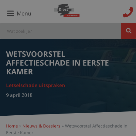
Menu
WETSVOORSTEL
AFFECTIESCHADE IN EERSTE
KAMER
Letselschade uitspraken
9 april 2018
Home
»
Nieuws & Dossiers
»
Wetsvoorstel Affectieschade in
Eerste Kamer