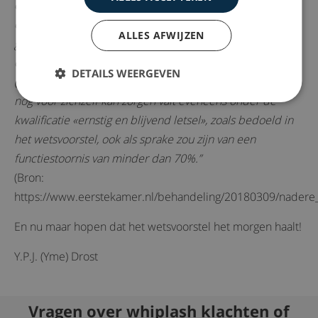
ernstige verstoring van de mogelijkheid om lichamelijk
contact te hebben, zoals derdegraadsbrandwonden over
ALLES AFWIJZEN
grote delen van het lichaam. Ook kan worden gewezen
op het voorbeeld dat de leden van de CDA-fractie geven:
DETAILS WEERGEVEN
(Mentaal) letsel dat ertoe leidt dat iemand onmogelijk
nog voor zichzelf kan zorgen valt eveneens onder de
kwalificatie «ernstig en blijvend letsel», zoals bedoeld in
het wetsvoorstel, ook als sprake zou zijn van een
functiestoornis van minder dan 70%.”
(Bron:
https://www.eerstekamer.nl/behandeling/20180309/nader
En nu maar hopen dat het wetsvoorstel het morgen haalt!
Y.P.J. (Yme) Drost
Vragen over whiplash klachten of