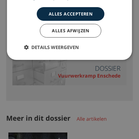
DOSSIER
Ramp Grolsch Veste
ALLES ACCEPTEREN
ALLES AFWIJZEN
DOSSIER
Salmonella-zalm
DETAILS WEERGEVEN
DOSSIER
Vuurwerkramp Enschede
Meer in dit dossier
Alle artikelen