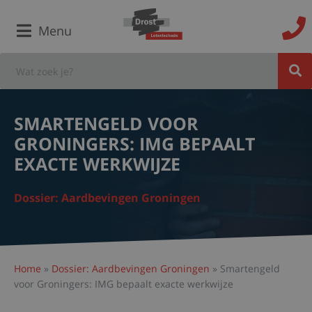
Menu
SMARTENGELD VOOR
GRONINGERS: IMG BEPAALT
EXACTE WERKWIJZE
Dossier: Aardbevingen Groningen
Home
»
Dossier: Aardbevingen Groningen
»
Smartengeld
voor Groningers: IMG bepaalt exacte werkwijze