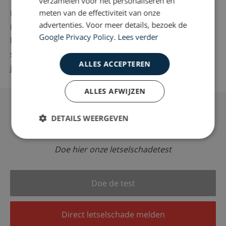
verzamelen voor het personaliseren en
Hoe hoog de totale schadevergoeding in jouw geval
meten van de effectiviteit van onze
advertenties. Voor meer details, bezoek de
is, hangt af van verschillende factoren. Onze
Google Privacy Policy
.
Lees verder
letselschade-experts zorgen ervoor dat elke
schadepost zorgvuldig wordt geïnventariseerd en dat
ALLES ACCEPTEREN
je krijgt waar je recht op hebt.
ALLES AFWIJZEN
DETAILS WEERGEVEN
Recht op een schadevergoeding?
Doe hier onze letselschadetest
Doe de test
Direct letselschade melden