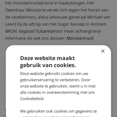
het monstertruckdrama in Haaksbergen. Het
Openbaar Ministerie verzet zich tegen het horen van
de racekenners, aldus advocaat-generaal Michael van
Leent bij de aftrap van het hoger beroep in Arnhem.
BRON: dagblad
Tubantia
Voor meer achtergrond-
informatie zie ook ons dossier:
Monstertruck
×
Deze website maakt
gebruik van cookies.
Strafzaak monstertruckchauffeur duurt te
Deze website gebruikt cookies om uw
lang
gebruikerservaring te verbeteren. Door
onze website te gebruiken, stemt u in met
29-09-2016
alle cookies in overeenstemming met ons
Cookiebeleid.
Nabestaanden en slachtoffers van het
monstertruckdrama vinden dat de strafzaak tegen
We gebruiken ook cookies om gegevens te
bestuurder Mario D. (52) te lang duurt. ,,Het is stil.